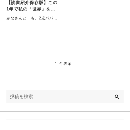
【読書紹介保存版】この
1年で私の「世界」を広
げてくれた、濃すぎる5
みなさんどーも、2児パパ会
冊紹介。
社員すすししです。 3ヶ月
ぶり？ちょっと間を空けす
ぎました・・・
1 件表示
検
索