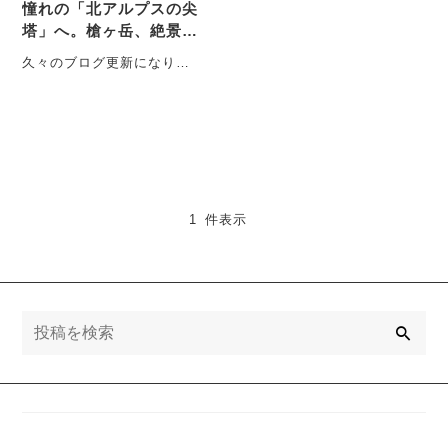
憧れの「北アルプスの尖
塔」へ。槍ヶ岳、絶景と
感動の2日間
久々のブログ更新になりま
す。 いつもJACK＆natural
garageをご利用いただき
あ・・・
1 件表示
検
索