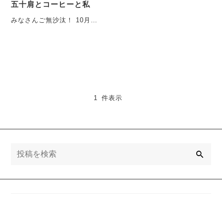
五十肩とコーヒーと私
みなさんご無沙汰！ 10月11
月と毎週のごとく 商品出し
に追われている 市民ラ
ン・・・
1 件表示
検
索