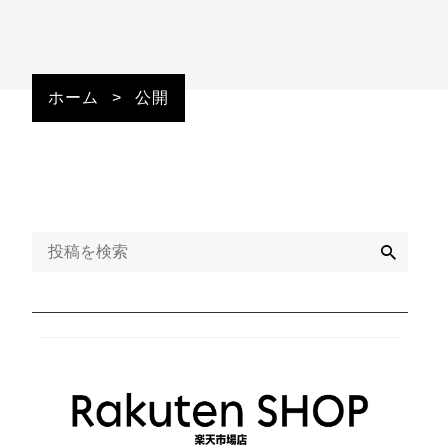
ホーム
>
公開
検
索