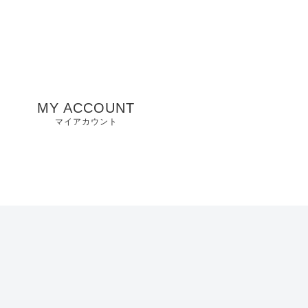
MY ACCOUNT
マイアカウント
州
山口県店舗
お気に入り
兵庫県店舗
愛知県店舗
大阪府店舗
静岡県店舗
滋賀県店舗