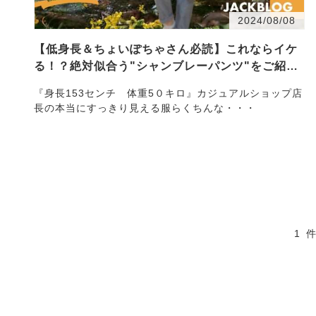
2024/08/08
【低身長＆ちょいぽちゃさん必読】これならイケ
る！？絶対似合う"シャンブレーパンツ"をご紹
介…
『身長153センチ 体重5０キロ』カジュアルショップ店
長の本当にすっきり見える服らくちんな・・・
1 