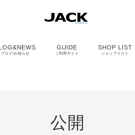
LOG&NEWS
GUIDE
SHOP LIST
ブログ/お知らせ
ご利用ガイド
ショップリスト
ブログ
よくある質問
中国・四国・九
ニュース
お客様の声
近畿
コンタクト
関東・中部
公開
プライバシーポリシ
ー