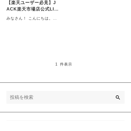
【楽天ユーザー必見】J
ACK楽天市場店公式LIN
Eでお得に！お友達限定
みなさん！ こんにちは。
クーポン配布中！
JACK営業企画室です。 ご
無沙汰しております。
・・・
1 件表示
検
索