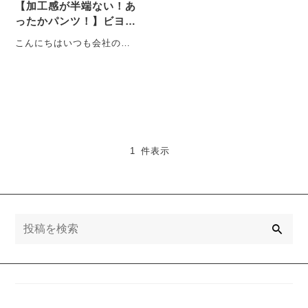
【加工感が半端ない！あ
ったかパンツ！】ビヨン
ドウォーム！！
こんにちはいつも会社のオ
リジナルボトムについて語
っている中島です だいぶ寒
くなって来てきまし・・・
1 件表示
検
索