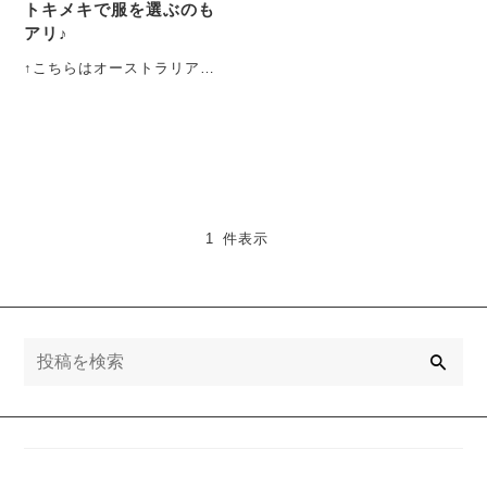
トキメキで服を選ぶのも
アリ♪
↑こちらはオーストラリア、
パースという西側の都市。
行ったことありま・・・
1 件表示
検
索