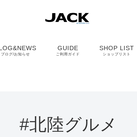
LOG&NEWS
GUIDE
SHOP LIST
ブログ/お知らせ
ご利用ガイド
ショップリスト
ブログ
よくある質問
中国・四国・九
ニュース
お客様の声
近畿
コンタクト
関東・中部
#北陸グルメ
プライバシーポリシ
ー