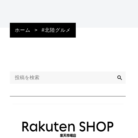
ホーム
>
#北陸グルメ
検
索