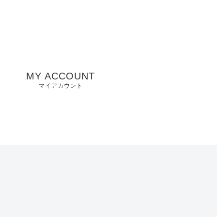
MY ACCOUNT
マイアカウント
州
山口県店舗
お気に入り
兵庫県店舗
愛知県店舗
大阪府店舗
静岡県店舗
滋賀県店舗