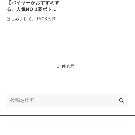
【バイヤーがおすすめす
る、人気NO.1夏ボト
ム】
はじめまして。JACKの商品
部でメンズボトム担当して
いるみやです。 商品部
歴・・・
1 件表示
検
索