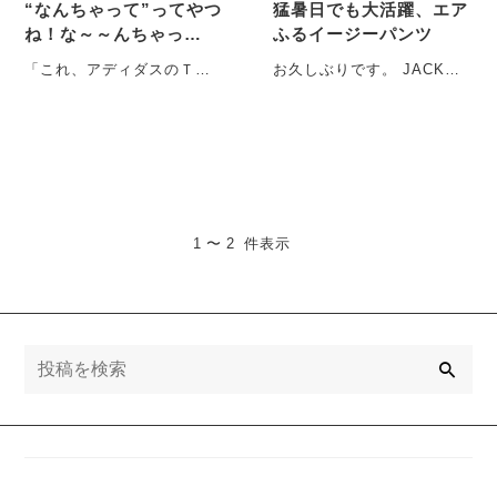
“なんちゃって”ってやつ
猛暑日でも大活躍、エア
ね！な～～んちゃっ
ふるイージーパンツ
て！！ｗな、おもしろデ
「これ、アディダスのＴシ
お久しぶりです。 JACKの
ザインＴシャツ
ャツ！！なぁ～～んた安い
商品部でメンズボトムを担
の！！！！（歓喜）」 「い
当しているみやです。 少し
え、お客様、これは・・・
はやい夏・・・
1 〜 2 件表示
検
索