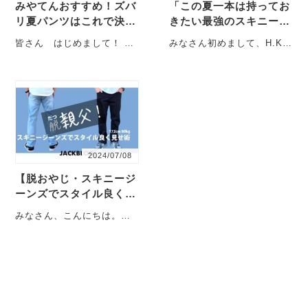
みやてんおすすめ！ズバ
「この夏一本は持ってお
リ夏パンツはこれで決ま
きたい最強のスキニージ
り！
ーンズ」
皆さん はじめまして！ 新
みなさん初めまして、H.Kと
人ブロガーみやてんです！
いいます。 皆様のお役にた
何分“ブログ”とい・・・
てるような情報を発信
し・・・
2024/07/08
【脱おやじ・スキニージ
ーンズでスタイル良く見
せ術の巻】
みなさん、こんにちは。新
米パパであり新米ブロガー
のツッチーです。 梅雨時期
にじめじめ 外も室・・・