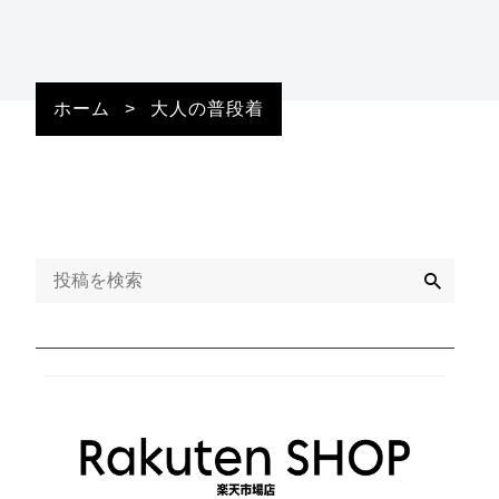
ホーム
>
大人の普段着
検
索