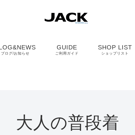
LOG&NEWS
GUIDE
SHOP LIST
ブログ/お知らせ
ご利用ガイド
ショップリスト
ブログ
よくある質問
中国・四国・九
ニュース
お客様の声
近畿
コンタクト
関東・中部
大人の普段着
プライバシーポリシ
ー