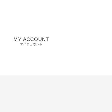
MY ACCOUNT
マイアカウント
州
山口県店舗
お気に入り
兵庫県店舗
愛知県店舗
大阪府店舗
静岡県店舗
滋賀県店舗