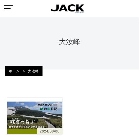
大汝峰
ホーム
>
大汝峰
2024/08/08