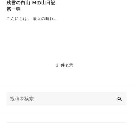
残雪の白山 Ｍの山日記
第一弾
こんにちは。 最近の晴れた
休日は、ほぼ山で過ごした
い山にとりつかれた店長山
ジャンキー・・・
1 件表示
検
索