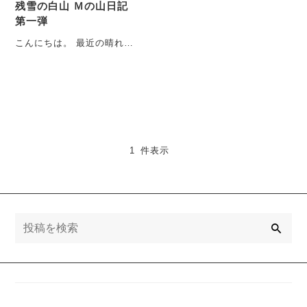
残雪の白山 Ｍの山日記
第一弾
こんにちは。 最近の晴れた
休日は、ほぼ山で過ごした
い山にとりつかれた店長山
ジャンキー・・・
1 件表示
検
索