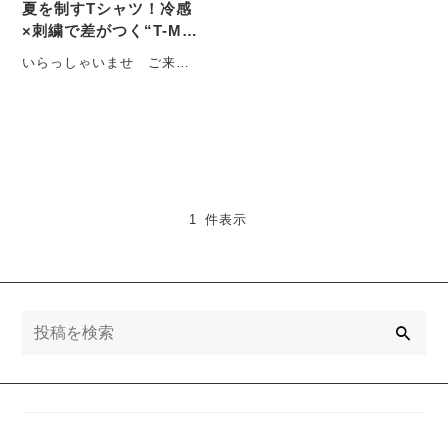
夏を制すTシャツ！冷感
×刺繍で差がつく“T-MA
C”の最強アイテム
いらっしゃいませ ご来店
ありがとうございます みな
みです！ みなさん 夏が来
ますねー！・・・
1 件表示
検
索