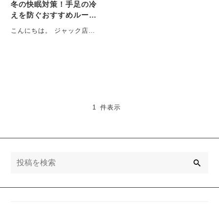
冬の快眠対策！手足の冷
えを防ぐおすすめルーム
ウェアとは？
こんにちは。 ジャック店長
のいとうです。 ついに、か
なり寒い季節がやっ・・・
1 件表示
検
索