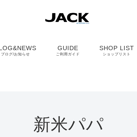
LOG&NEWS
GUIDE
SHOP LIST
ブログ/お知らせ
ご利用ガイド
ショップリスト
ブログ
よくある質問
中国・四国・九
ニュース
お客様の声
近畿
コンタクト
関東・中部
新米パパ
プライバシーポリシ
ー