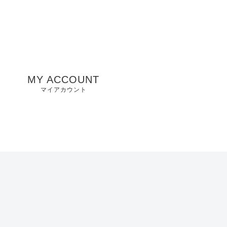
MY ACCOUNT
マイアカウント
州
山口県店舗
お気に入り
兵庫県店舗
愛知県店舗
大阪府店舗
静岡県店舗
滋賀県店舗