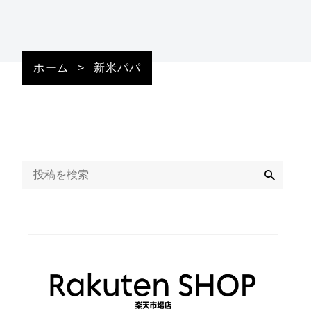
ホーム
>
新米パパ
検
索