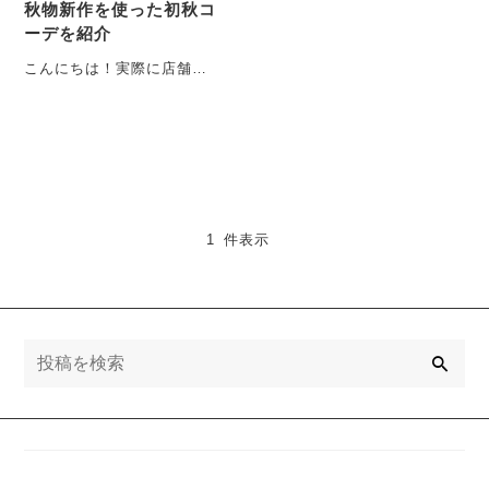
秋物新作を使った初秋コ
ーデを紹介
こんにちは！実際に店舗で
店長として働いています、
筋トレ大好きおじさんで
す！ 9月にな・・・
1 件表示
検
索