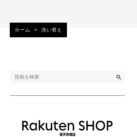
ホーム
>
洗い替え
検
索