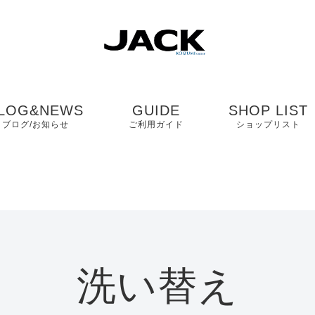
LOG&NEWS
GUIDE
SHOP LIST
ブログ/お知らせ
ご利用ガイド
ショップリスト
ブログ
よくある質問
中国・四国・九
ニュース
お客様の声
近畿
コンタクト
関東・中部
洗い替え
プライバシーポリシ
ー