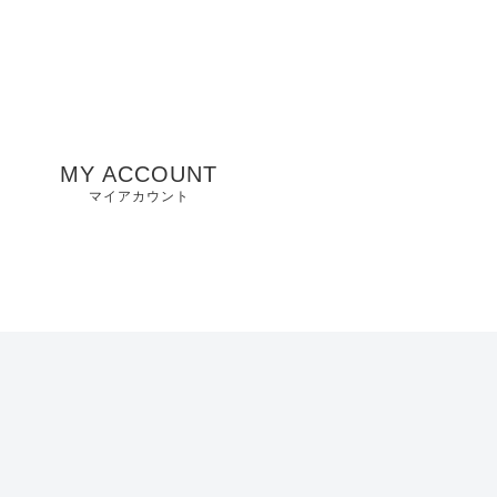
MY ACCOUNT
マイアカウント
州
山口県店舗
お気に入り
兵庫県店舗
愛知県店舗
大阪府店舗
静岡県店舗
滋賀県店舗