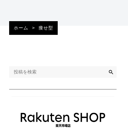
ホーム
>
痩せ型
検
索