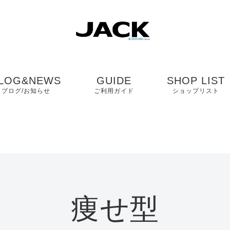
LOG&NEWS
GUIDE
SHOP LIST
ブログ/お知らせ
ご利用ガイド
ショップリスト
ブログ
よくある質問
中国・四国・九
ニュース
お客様の声
近畿
コンタクト
関東・中部
痩せ型
プライバシーポリシ
ー