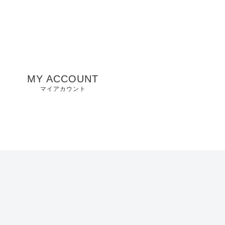
MY ACCOUNT
マイアカウント
州
山口県店舗
お気に入り
兵庫県店舗
愛知県店舗
大阪府店舗
静岡県店舗
滋賀県店舗