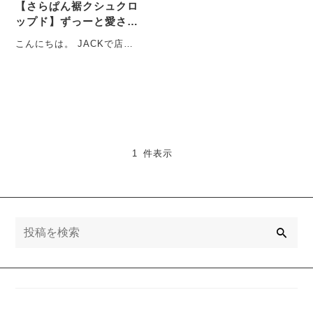
【さらぱん裾クシュクロ
ップド】ずっーと愛され
売れ続けてる理由と
こんにちは。 JACKで店長
は・・・
している 伊藤です。 今
回、数あるJACK・・・
1 件表示
検
索