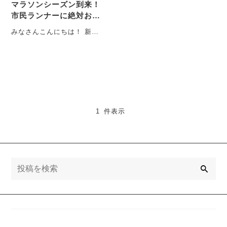
マラソンシーズン到来！
市民ランナーに絶対おす
すめ！
みなさんこんにちは！ 新人
ブロガーみやてんです！ こ
の記事が投稿される頃は
11・・・
1 件表示
検
索