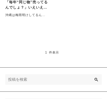
「毎年“同じ物”売ってる
んでしょ？」いえいえ！
アップデートしてるので
沖縄は梅雨明けしてるんで
聞いてください♪♪
すって！ こんにちは！ 雨降
りは結構好き♪田舎の店舗
ブ・・・
1 件表示
検
索