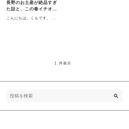
長野のお土産が絶品すぎ
た話と、この春イチオシ
のパッチワークのスカー
こんにちは。くもです。 最
ト♪
近、急に暑くなってきまし
たよね…！朝は「まだ肌寒
いかな」と思って羽・・・
1 件表示
検
索