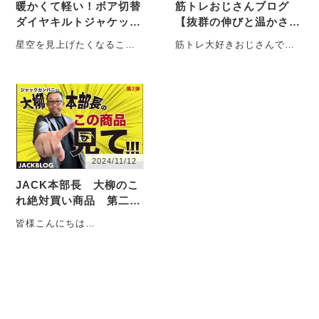
暖かくて軽い！ボア切替
筋トレおじさんブログ
ダイヤキルトジャケット
【抜群の伸びと温かさ】
で冬をおしゃれに♡♡
ビヨンドウォームパン
星空を見上げたくなるこの
筋トレ大好きおじさんで
ツ！
季節。 凛とした空気が、冬
す！ 11月に入り、やっと気
の訪れを感じさせてくれま
温も下がってきて冬が近づ
すね～ ・・・
いてきていますね！・・・
2024/11/12
JACK本部長 大柳のこ
れ絶対買い商品 第二
弾！！！！ 『JACKの暖
皆様こんにちは
パン』
JACK/naturalgarage本部長
をしている大柳です・・・