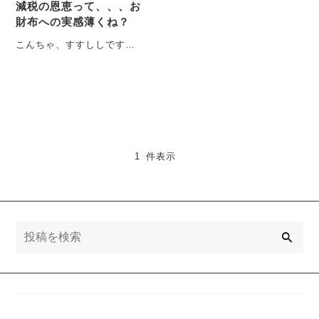
減税の恩恵って、、、お
財布への実感薄くね？
こんちゃ、すすししです。
長い夏もおわりようやく涼
しくなってきたかなという
時期にこのブログを・・・
1 件表示
検
索