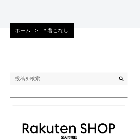
ホーム
>
＃着こなし
検
索