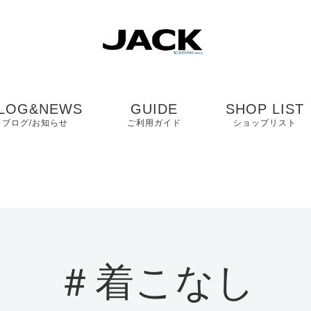
LOG&NEWS
GUIDE
SHOP LIST
ブログ/お知らせ
ご利用ガイド
ショップリスト
ブログ
よくある質問
中国・四国・九
ニュース
お客様の声
近畿
コンタクト
関東・中部
＃着こなし
プライバシーポリシ
ー