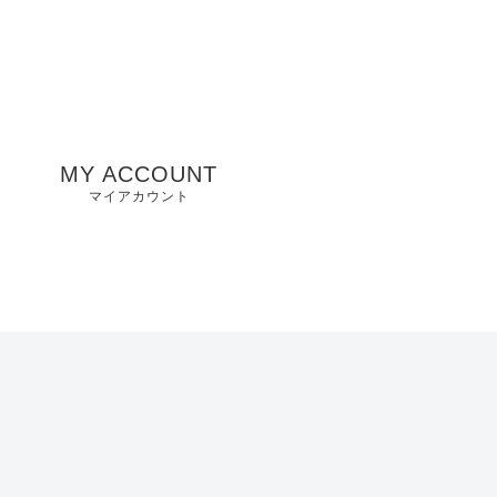
MY ACCOUNT
マイアカウント
州
山口県店舗
お気に入り
兵庫県店舗
愛知県店舗
大阪府店舗
静岡県店舗
滋賀県店舗