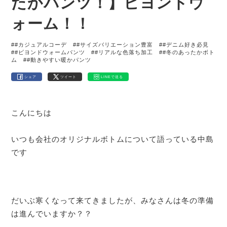
たかパンツ！】ビヨンドウ
ォーム！！
##カジュアルコーデ
##サイズバリエーション豊富
##デニム好き必見
##ビヨンドウォームパンツ
##リアルな色落ち加工
##冬のあったかボト
ム
##動きやすい暖かパンツ
シェア
ツイート
LINEで送る
こんにちは
いつも会社のオリジナルボトムについて語っている中島
です
だいぶ寒くなって来てきましたが、みなさんは冬の準備
は進んでいますか？？