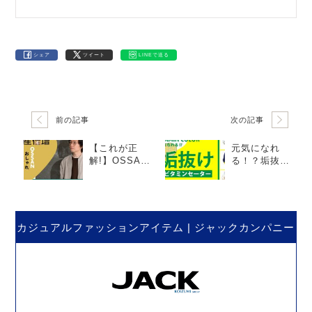
シェア
ツイート
LINEで送る
前の記事
次の記事
【これが正
元気になれ
解!】OSSAN
る！？垢抜け
のオシャレパ
ビタミンセー
パへの道！
ター。
カジュアルファッションアイテム | ジャックカンパニー