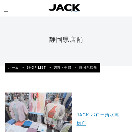
静岡県店舗
ホーム
>
SHOP LIST
>
関東・中部
>
静岡県店舗
JACK バロー清水高
橋店