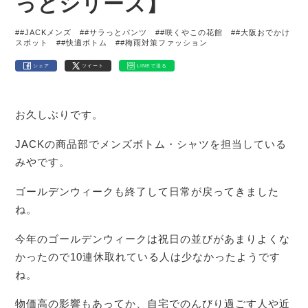
っとシリーズ】
##JACKメンズ
##サラっとパンツ
##咲くやこの花館
##大阪おでかけ
スポット
##快適ボトム
##梅雨対策ファッション
シェア
ツイート
LINEで送る
お久しぶりです。
JACKの商品部でメンズボトム・シャツを担当している
みやです。
ゴールデンウィークも終了して日常が戻ってきました
ね。
今年のゴールデンウィークは祝日の並びがあまりよくな
かったので10連休取れている人は少なかったようです
ね。
物価高の影響もあってか、自宅でのんびり過ごす人や近