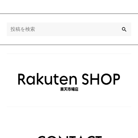
で叶える大人
の遊び心コー
デ
検
索