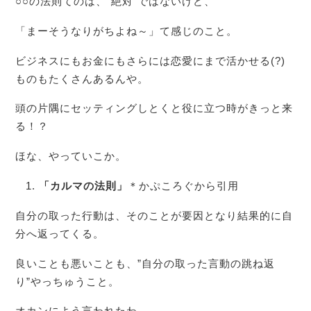
○○の法則てのは、”絶対”ではないけど、
「まーそうなりがちよね～」て感じのこと。
ビジネスにもお金にもさらには恋愛にまで活かせる(?)
ものもたくさんあるんや。
頭の片隅にセッティングしとくと役に立つ時がきっと来
る！？
ほな、やっていこか。
「カルマの法則」
＊かぷころぐから引用
自分の取った行動は、そのことが要因となり結果的に自
分へ返ってくる。
良いことも悪いことも、”自分の取った言動の跳ね返
り”やっちゅうこと。
オカンによう言われたわ。