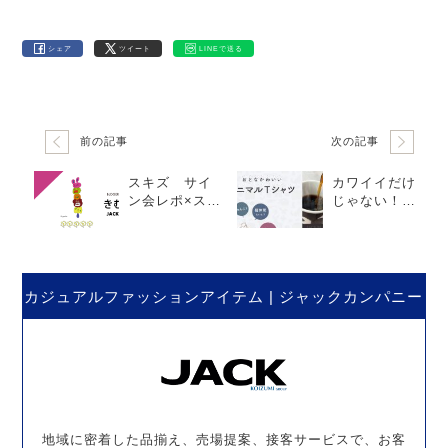
シェア
ツイート
LINEで送る
前の記事
次の記事
スキズ サイ
カワイイだけ
ン会レポ×スタ
じゃない！ア
ジアムアプグ
ニマルTシャツ
レ神席レポ&推
で叶える大人
し活向けポケ
の遊び心コー
ットTシャツ紹
デ
介
カジュアルファッションアイテム | ジャックカンパニー
地域に密着した品揃え、売場提案、接客サービスで、お客