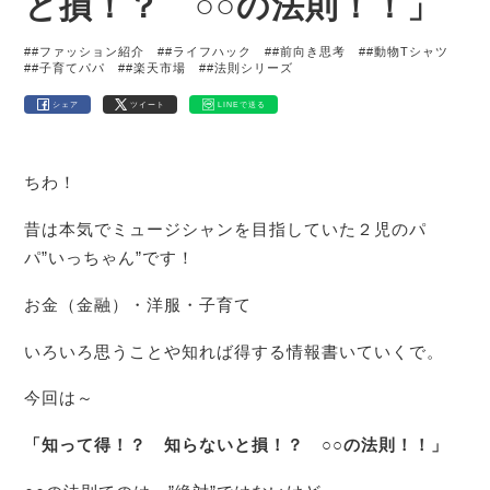
と損！？ ○○の法則！！」
##ファッション紹介
##ライフハック
##前向き思考
##動物Tシャツ
##子育てパパ
##楽天市場
##法則シリーズ
シェア
ツイート
LINEで送る
ちわ！
昔は本気でミュージシャンを目指していた２児のパ
パ”いっちゃん”です！
お金（金融）・洋服・子育て
いろいろ思うことや知れば得する情報書いていくで。
今回は～
「知って得！？ 知らないと損！？ ○○の法則！！」