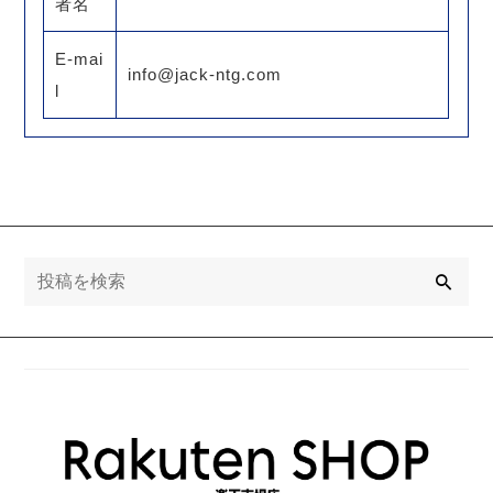
者名
E-mai
info@jack-ntg.com
l
検
索