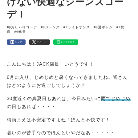
けない快適なジーンズコー
デ！
#♯おしゃれコーデ
#♯ジーンズ
#♯ライトオンス
#♯夏ボトム
#♯快
適
#♯軽量
シェア
ツイート
LINEで送る
こんにちは！JACK店長 いとうです！
6月に入り、じめじめと暑くなってきましたね。皆さん
はどのようにお過ごしでしょうか？
30度近くの真夏日もあれば、今日みたいに
雨でじめじめ
の日もあれば・・・・
梅雨まえは不安定ですよね！ほんと不快です！
暑いのが苦手なのでほんといやだなあ・・・・・