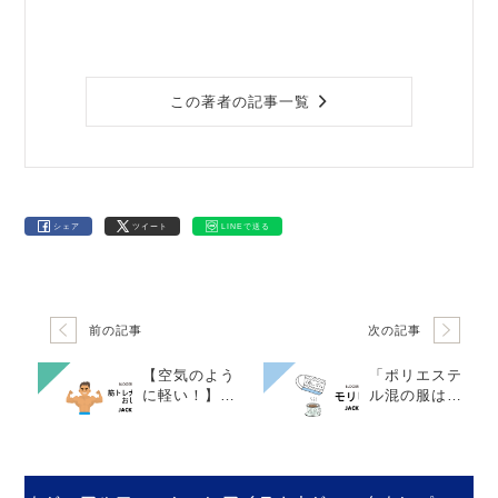
この著者の記事一覧
シェア
ツイート
LINEで送る
前の記事
次の記事
【空気のよう
「ポリエステ
に軽い！】エ
ル混の服は暑
アふるイージ
く感じるんだ
ーパンツ
けど…」AIに
聞いてみまし
た