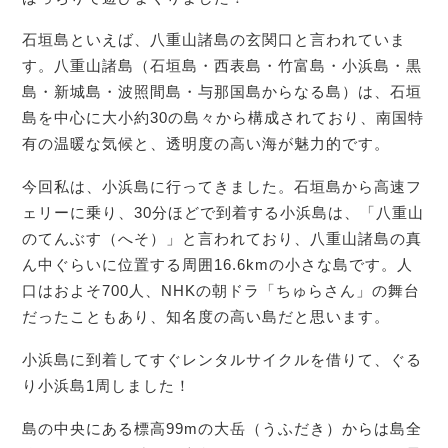
石垣島といえば、八重山諸島の玄関口と言われていま
す。八重山諸島（石垣島・西表島・竹富島・小浜島・黒
島・新城島・波照間島・与那国島からなる島）は、石垣
島を中心に大小約30の島々から構成されており、南国特
有の温暖な気候と、透明度の高い海が魅力的です。
今回私は、小浜島に行ってきました。石垣島から高速フ
ェリーに乗り、30分ほどで到着する小浜島は、「八重山
のてんぶす（へそ）」と言われており、八重山諸島の真
ん中ぐらいに位置する周囲16.6kmの小さな島です。人
口はおよそ700人、NHKの朝ドラ「ちゅらさん」の舞台
だったこともあり、知名度の高い島だと思います。
小浜島に到着してすぐレンタルサイクルを借りて、ぐる
り小浜島1周しました！
島の中央にある標高99mの大岳（うふだき）からは島全