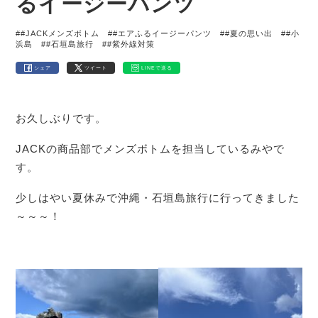
るイージーパンツ
##JACKメンズボトム
##エアふるイージーパンツ
##夏の思い出
##小
浜島
##石垣島旅行
##紫外線対策
シェア
ツイート
LINEで送る
お久しぶりです。
JACKの商品部でメンズボトムを担当しているみやで
す。
少しはやい夏休みで沖縄・石垣島旅行に行ってきました
～～～！