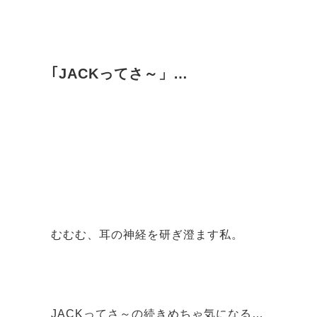
｢JACKってさ～」…
むむむ、耳の神経を研ぎ澄ます私。
JACKってさ～の続きめちゃ気になる…