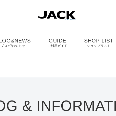
LOG&NEWS
GUIDE
SHOP LIST
ブログ/お知らせ
ご利用ガイド
ショップリスト
ブログ
よくある質問
中国・四国・九
ニュース
お客様の声
近畿
コンタクト
関東・中部
OG & INFORMAT
プライバシーポリシ
ー