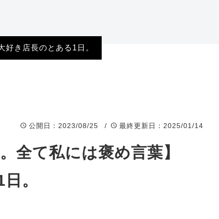
岐阜県店舗
福井県店舗
大好き店長のとある1日。
石川県店舗
富山県店舗
公開日
：2023/08/25 /
最終更新日
：2025/01/14
ル。全て私には褒め言葉】
1日。