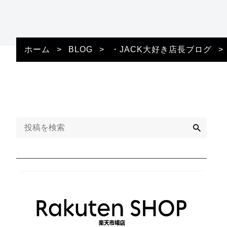
ホーム
>
BLOG
>
・JACK大好き店長ブログ
>
検
索