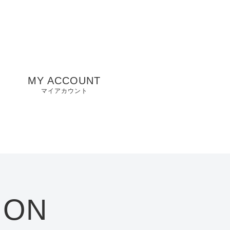
MY ACCOUNT
マイアカウント
州
山口県店舗
お気に入り
兵庫県店舗
愛知県店舗
大阪府店舗
ION
静岡県店舗
滋賀県店舗