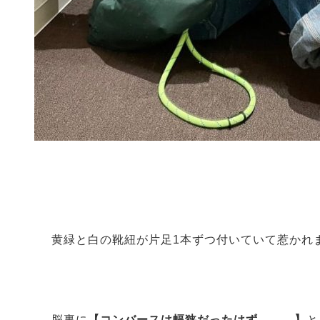
黄緑と白の靴紐が片足
1
本ずつ付いていて惹かれ
脳裏に
【コンバースは幅狭だったはず。。。】
と