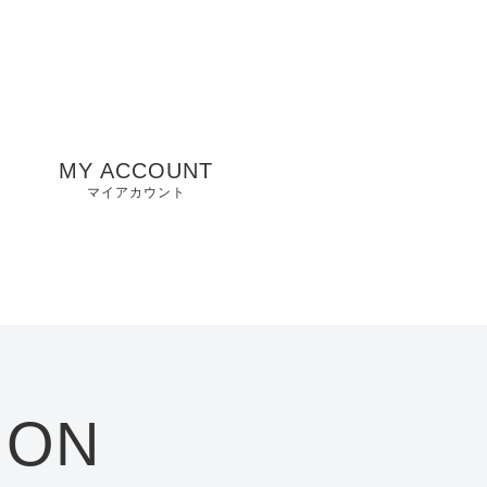
MY ACCOUNT
マイアカウント
州
山口県店舗
お気に入り
兵庫県店舗
愛知県店舗
大阪府店舗
ION
静岡県店舗
滋賀県店舗