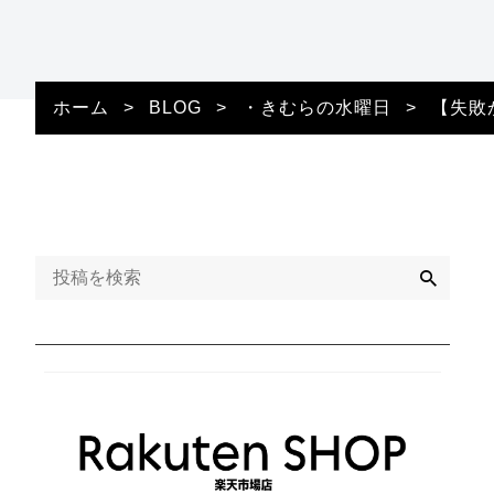
ホーム
>
BLOG
>
・きむらの水曜日
>
【失敗
検
索