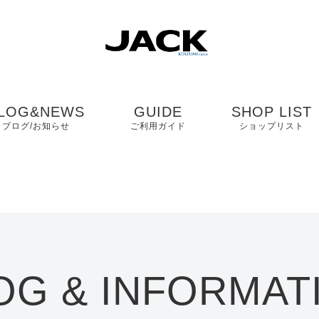
LOG&NEWS
GUIDE
SHOP LIST
ブログ/お知らせ
ご利用ガイド
ショップリスト
ブログ
よくある質問
中国・四国・九
ニュース
お客様の声
近畿
コンタクト
関東・中部
OG & INFORMAT
プライバシーポリシ
ー