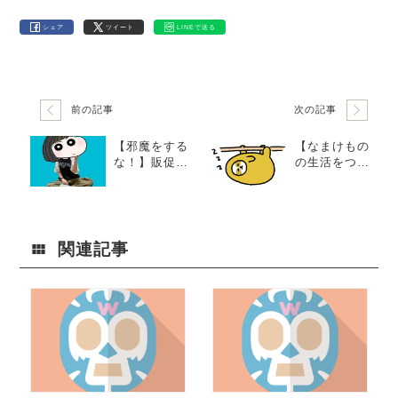
シェア
ツイート
LINEで送る
前の記事
次の記事
【邪魔をする
【なまけもの
な！】販促課
の生活をつい
だけど広告はN
に脱却！？】
G！イレギュ
どうなる！？
ラーきむらの
こんどうの進
水曜日。
化やいかに。
関連記事