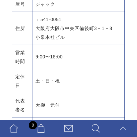
屋号
ジャック
〒541-0051
住所
大阪府大阪市中央区備後町3－1－8
小泉本社ビル
営業
9:00〜18:00
時間
定休
土・日・祝
日
代表
大柳 元伸
者名
E-mai
0
info@jack-ntg.com
l