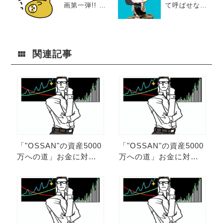
画第一弾!! 女
て呼ばせな
の永遠のテー
い】ピエリ守
マ「若く見ら
山で働くきむ
れたい！」笑
らが選ぶ、ピ
エリのおすす
め雑貨屋5選20
関連記事
24ver.！
「"OSSAN"の資産5000
「"OSSAN"の資産5000
万への道」お金に対す
万への道」お金に対す
る意識を変えろ!! 第20
る意識を変えろ!! 第19
弾。
弾。