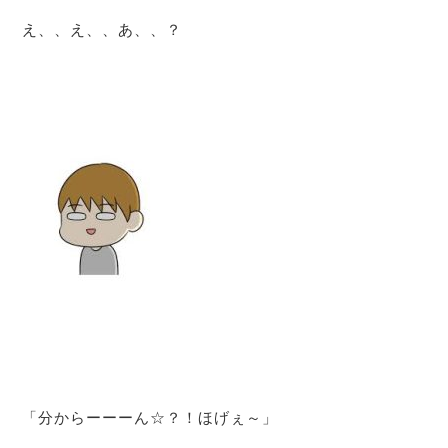
え、、え、、あ、、？
「分からーーーん☆？！ほげぇ～」