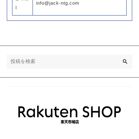
info@jack-ntg.com
l
検
索