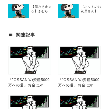
【脳みそ止ま
【ネットのお
る】きむらの
花屋さん】花
好きなサイト
をあげるのに
デザイン3個厳
ハマるきむら
選したよ。水
の水曜日
曜日だね。
関連記事
「"OSSAN"の資産5000
「"OSSAN"の資産5000
万への道」お金に対す
万への道」お金に対す
る意識を変えろ!! 第32
る意識を変えろ!! 第31
弾。
弾。