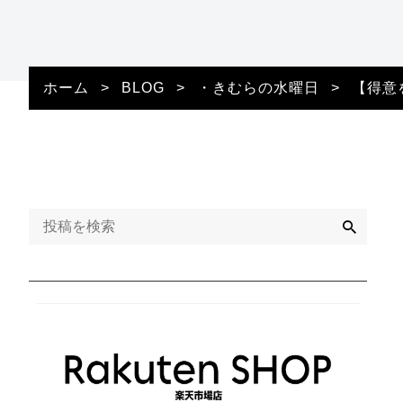
ホーム
>
BLOG
>
・きむらの水曜日
>
【得意
検
索