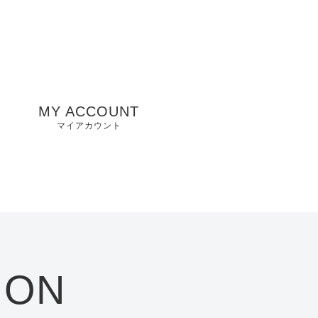
MY ACCOUNT
マイアカウント
州
山口県店舗
お気に入り
兵庫県店舗
愛知県店舗
大阪府店舗
ION
静岡県店舗
滋賀県店舗