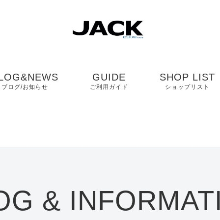
LOG&NEWS
GUIDE
SHOP LIST
ブログ/お知らせ
ご利用ガイド
ショップリスト
ブログ
よくある質問
中国・四国・九
ニュース
お客様の声
近畿
コンタクト
関東・中部
OG & INFORMAT
プライバシーポリシ
ー