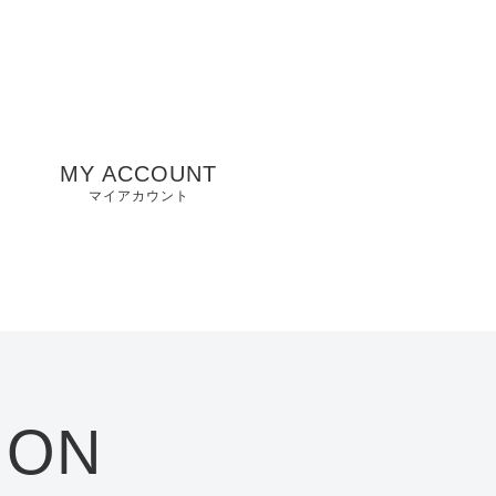
MY ACCOUNT
マイアカウント
州
山口県店舗
お気に入り
兵庫県店舗
愛知県店舗
大阪府店舗
ION
静岡県店舗
滋賀県店舗