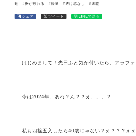
勤
#裾が絞れる
#軽量
#透け感なし
#速乾
シェア
ツイート
LINEで送る
はじめまして！先日ふと気が付いたら、アラフォ
今は2024年。あれ？ん？？え、、、？
私も四捨五入したら40歳じゃない？え？？？え