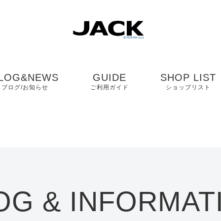
LOG&NEWS
GUIDE
SHOP LIST
ブログ/お知らせ
ご利用ガイド
ショップリスト
ブログ
よくある質問
中国・四国・九
ニュース
お客様の声
近畿
コンタクト
関東・中部
OG & INFORMAT
プライバシーポリシ
ー