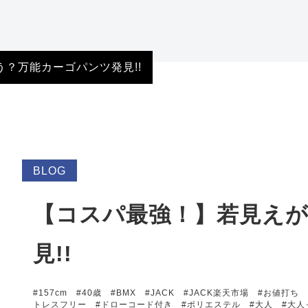
特定商取引法に基づ
く表記
？万能カーゴパンツ発見!!
BLOG
【コスパ最強！】若見え
見!!
#157cm
#40歳
#BMX
#JACK
#JACK楽天市場
#お値打ち
トレスフリー
#ドローコード付き
#ポリエステル
#大人
#大人