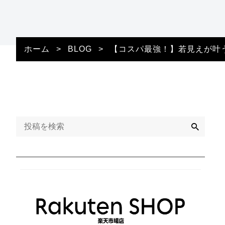
ホーム
>
BLOG
>
【コスパ最強！】若見えが叶う
検
索