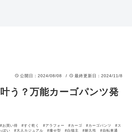
岐阜県店舗
福井県店舗
石川県店舗
富山県店舗
公開日
：2024/08/08 /
最終更新日
：2024/11/8
が叶う？万能カーゴパンツ発
#お買い得
#すぐ乾く
#アラフォー
#カーゴ
#カーゴパンツ
#ス
っぽい
#大人カジュアル
#痩せ型
#白猫主
#耐久性
#自転車通