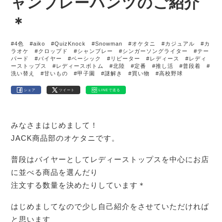
ャンブレーパンツのご紹介
＊
#4色
#aiko
#QuizKnock
#Snowman
#オケタニ
#カジュアル
#カ
ラオケ
#クロップド
#シャンブレー
#シンガーソングライター
#テー
パード
#バイヤー
#ベーシック
#リピーター
#レディース
#レディ
ーストップス
#レディースボトム
#北陸
#定番
#推し活
#普段着
#
洗い替え
#甘いもの
#甲子園
#謎解き
#買い物
#高校野球
シェア
ツイート
LINEで送る
みなさまはじめまして！
JACK商品部のオケタニです。
普段はバイヤーとしてレディーストップスを中心にお店
に並べる商品を選んだり
注文する数量を決めたりしています＊
はじめましてなので少し自己紹介をさせていただければ
と思います