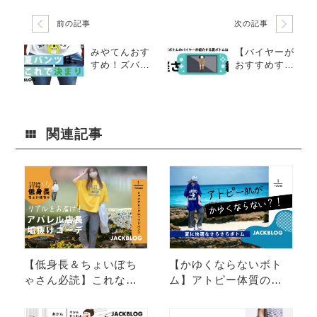
前の記事
次の記事
みやてんおす
【バイヤーが
すめ！ズバリ
おすすめす
夏パンツはこ
る、人気NO.1
れで決まり！
夏ボトム】
関連記事
【低身長＆ちょいぽち
【かゆくならないボト
ゃさん必読】これなら
ム】アトピー体質の女
イケる！？絶対似合
がおすすめする、夏に
う"シャンブレーパン
最適なサラサラパン