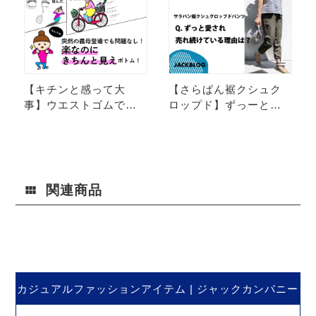
ツ"をご紹介！！
ツ！
【キチンと感って大
【さらぱん裾クシュク
事】ウエストゴムで着
ロップド】ずっーと愛
回しできるというコス
され売れ続けてる理由
パ最高なボトム発
とは・・・
見！！
関連商品
カジュアルファッションアイテム | ジャックカンパニー