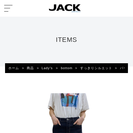
ITEMS
ホーム
>
商品
>
Lady's
>
bottom
>
すっきりシルエット
>
パーソ