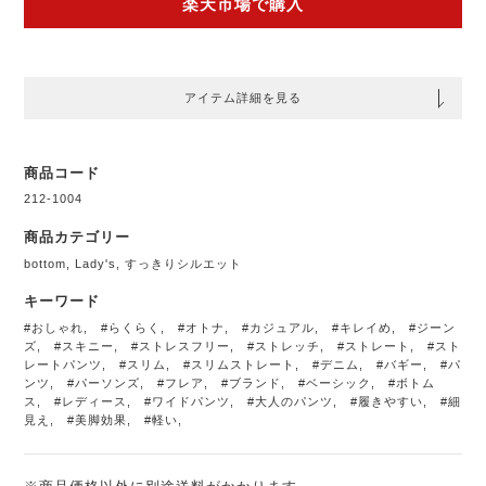
楽天市場で購入
アイテム詳細を見る
商品コード
212-1004
商品カテゴリー
bottom
,
Lady's
,
すっきりシルエット
キーワード
#おしゃれ
,
#らくらく
,
#オトナ
,
#カジュアル
,
#キレイめ
,
#ジーン
ズ
,
#スキニー
,
#ストレスフリー
,
#ストレッチ
,
#ストレート
,
#スト
レートパンツ
,
#スリム
,
#スリムストレート
,
#デニム
,
#バギー
,
#パ
ンツ
,
#パーソンズ
,
#フレア
,
#ブランド
,
#ベーシック
,
#ボトム
ス
,
#レディース
,
#ワイドパンツ
,
#大人のパンツ
,
#履きやすい
,
#細
見え
,
#美脚効果
,
#軽い
,