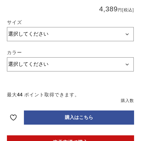
4,389
円
[税込]
サイズ
カラー
パ
ー
ソ
ン
ズ
ス
最大
44
ポイント取得できます。
リ
ム
ス
ト
購入はこちら
レ
ー
ト
個