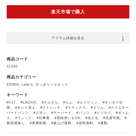
楽天市場で購入
アイテム詳細を見る
商品コード
CL032
商品カテゴリー
EDWIN
,
Lady's
,
すっきりシルエット
キーワード
#C17
,
#LACHIC
,
#さらさら
,
#らふ
,
#エドウィン
,
#オンオフ仕
様
,
#キレイ見え
,
#ストレッチ
,
#スラックス
,
#スリム
,
#スリムテー
パードパンツ
,
#ズボン
,
#テーパード
,
#パンツ
,
#ビジカジ
,
#ボトム
ス
,
#ラシック
,
#仕事着
,
#普段使いもOK
,
#洗える
,
#洗濯可能
,
#
窮屈感無し
,
#美脚効果
,
#裾上げ無料
,
#送料無料
,
#通勤
,