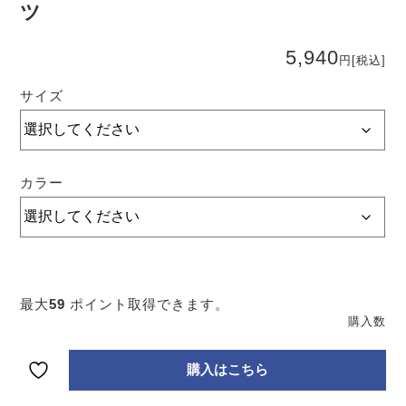
ツ
5,940
円
[税込]
サイズ
カラー
C1
LA
最大
59
ポイント取得できます。
ス
テ
ー
ン
購入はこちら