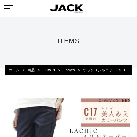
ITEMS
ホーム
>
商品
>
EDWIN
>
Lady's
>
すっきりシルエット
>
C17 