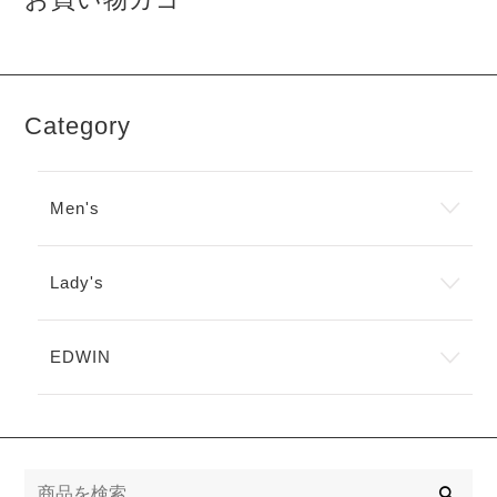
Category
Men's
Lady's
EDWIN
検
索