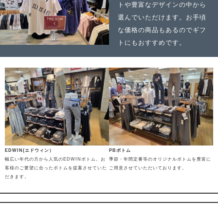
トや豊富なデザインの中から
選んでいただけます。お手頃
な価格の商品もあるのでギフ
トにもおすすめです。
EDWIN(エドウィン）
PBボトム
幅広い年代の方から人気のEDWINボトム。お
季節・年間定番等のオリジナルボトムを豊富に
客様のご要望に合ったボトムを提案させていた
ご用意させていただいております。
だきます。