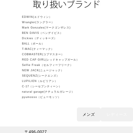
EDWIN(エドウィン）
Wrangler(ラングラー）
Mark Gonzales(マークゴンザレス)
BEN DAVIS（ベンデイビス）
Dickies（ディッキーズ）
BALL（ボール）
T-MAC(ティーマック）
COBMASTER(コブマスター）
RED CAP GIRL(レッドキャップガール）
Selfie Freak（セルフィーフリーク）
NEW JACK(ニュージャック）
SEQUENZ(シークエンズ）
LUPILIEN（ルピリアン）
C-17（シーセブンティーン）
natural garage(ナチュラルガレージ）
pyumosso（ピューモッソ）
メンズ
レディース
〒496-0027