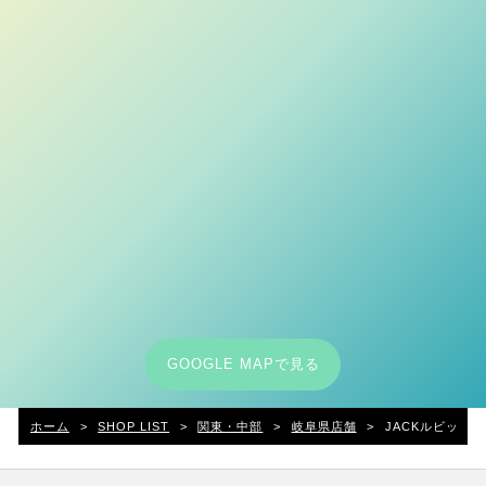
GOOGLE MAPで見る
ホーム
>
SHOP LIST
>
関東・中部
>
岐阜県店舗
>
JACKルビットﾀ