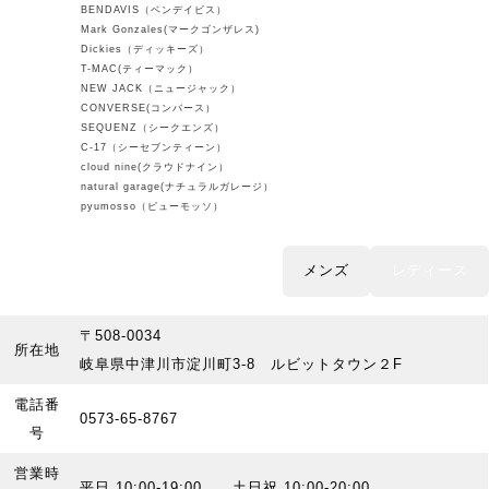
BENDAVIS（ベンデイビス）
Mark Gonzales(マークゴンザレス)
Dickies（ディッキーズ）
T-MAC(ティーマック）
NEW JACK（ニュージャック）
CONVERSE(コンバース）
SEQUENZ（シークエンズ）
C-17（シーセブンティーン）
cloud nine(クラウドナイン）
natural garage(ナチュラルガレージ）
pyumosso（ピューモッソ）
メンズ
レディース
〒508-0034
所在地
岐阜県中津川市淀川町3-8 ルビットタウン２F
電話番
0573-65-8767
号
営業時
平日 10:00-19:00 土日祝 10:00-20:00