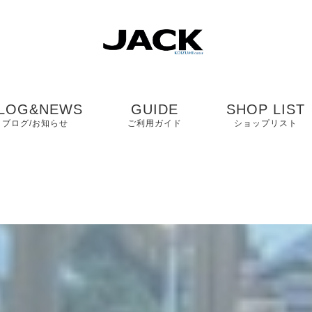
LOG&NEWS
GUIDE
SHOP LIST
ブログ/お知らせ
ご利用ガイド
ショップリスト
ブログ
よくある質問
中国・四国・九
ニュース
お客様の声
近畿
コンタクト
関東・中部
プライバシーポリシ
ー