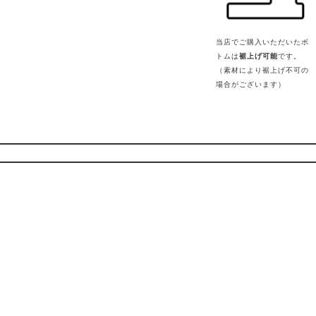
当店でご購入いただいたボ
トムは
裾上げ可能
です。
（素材により裾上げ不可の
場合がございます）