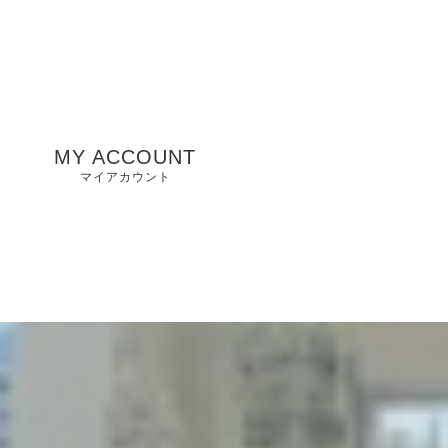
MY ACCOUNT
マイアカウント
州
山口県店舗
お気に入り
兵庫県店舗
愛知県店舗
大阪府店舗
静岡県店舗
滋賀県店舗