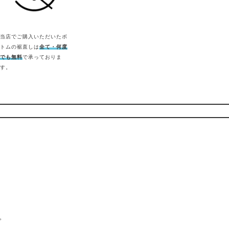
当店でご購入いただいたボ
トムの裾直しは
全て・何度
でも無料
で承っておりま
す。
。