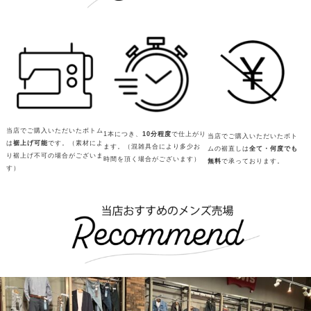
当店でご購入いただいたボトム
1本につき、
10分程度
で仕上がり
当店でご購入いただいたボト
は
裾上げ可能
です。（素材によ
ます。（混雑具合により多少お
ムの裾直しは
全て・何度でも
り裾上げ不可の場合がございま
時間を頂く場合がございます）
無料
で承っております。
す）