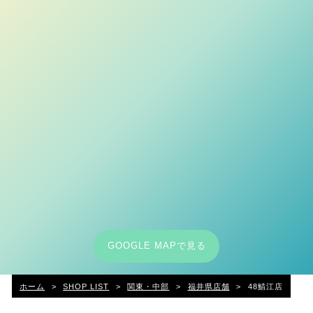
GOOGLE MAPで見る
ホーム
>
SHOP LIST
>
関東・中部
>
福井県店舗
>
48鯖江店