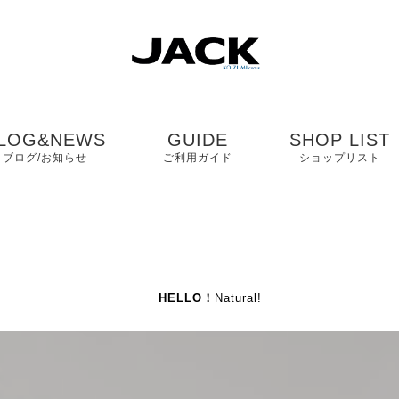
LOG&NEWS
GUIDE
SHOP LIST
ブログ/お知らせ
ご利用ガイド
ショップリスト
ブログ
よくある質問
中国・四国・九
ニュース
お客様の声
近畿
HELLO！
Natural!
コンタクト
関東・中部
プライバシーポリシ
ー