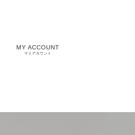
MY ACCOUNT
マイアカウント
州
山口県店舗
お気に入り
兵庫県店舗
愛知県店舗
大阪府店舗
静岡県店舗
滋賀県店舗