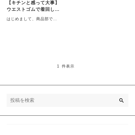
【キチンと感って大事】
ウエストゴムで着回しで
きるというコスパ最高な
はじめまして、商品部でひ
ボトム発見！！
っそり頑張ってる米倉で
す。 服に関しては仕事もプ
ライベートも・・・
1 件表示
検
索