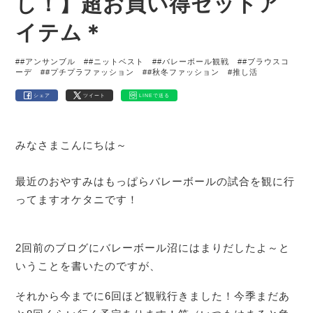
し！】超お買い得セットア
イテム＊
##アンサンブル
##ニットベスト
##バレーボール観戦
##ブラウスコ
ーデ
##プチプラファッション
##秋冬ファッション
#推し活
シェア
ツイート
LINEで送る
みなさまこんにちは～
最近のおやすみはもっぱらバレーボールの試合を観に行
ってますオケタニです！
2回前のブログにバレーボール沼にはまりだしたよ～と
いうことを書いたのですが、
それから今までに6回ほど観戦行きました！今季まだあ