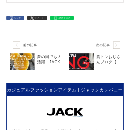
シェア
ツイート
LINEで送る
前の記事
次の記事
夢の国でも大
筋トレおじさ
活躍！JACKの
んブログ【抜
おすすめアイ
群の伸びと温
テム
かさ】ビヨン
ドウォームパ
ンツ！
カジュアルファッションアイテム | ジャックカンパニー